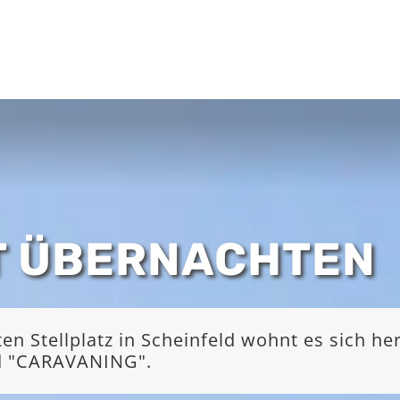
T ÜBERNACHTEN
 Stellplatz in Scheinfeld wohnt es sich he
nd "CARAVANING".