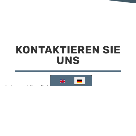
KONTAKTIEREN SIE
UNS
Sprache auswählen
Reisemobilstellplatz Scheinfeld
Kirchstraße 78
91443 Scheinfeld
09162 988748
info@stellplatz-scheinfeld.de