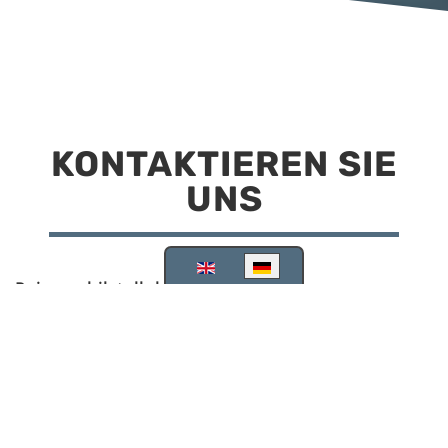
KONTAKTIEREN SIE
UNS
Sprache auswählen
Reisemobilstellplatz Scheinfeld
Kirchstraße 78
91443 Scheinfeld
09162 988748
info@stellplatz-scheinfeld.de