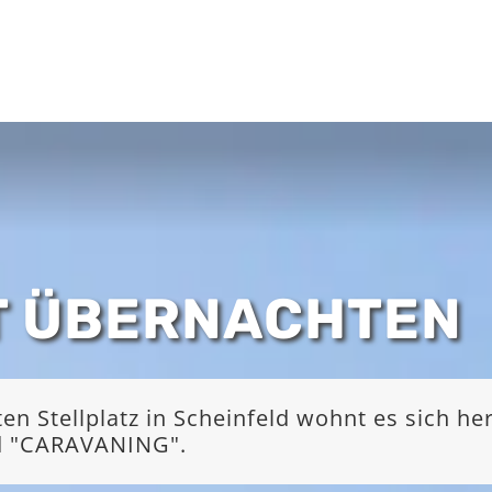
T ÜBERNACHTEN
 Stellplatz in Scheinfeld wohnt es sich he
nd "CARAVANING".