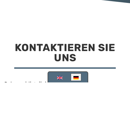
KONTAKTIEREN SIE
UNS
Sprache auswählen
Reisemobilstellplatz Scheinfeld
Kirchstraße 78
91443 Scheinfeld
09162 988748
info@stellplatz-scheinfeld.de