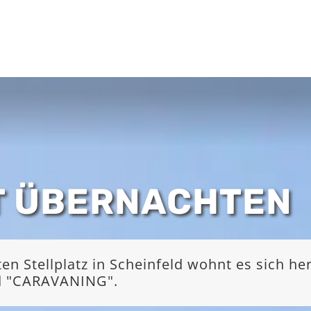
T ÜBERNACHTEN
 Stellplatz in Scheinfeld wohnt es sich he
nd "CARAVANING".