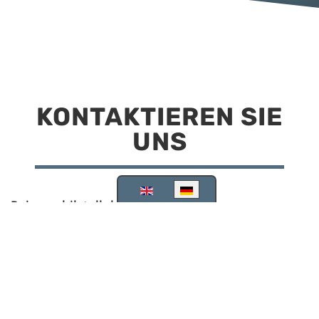
KONTAKTIEREN SIE
UNS
Sprache auswählen
Reisemobilstellplatz Scheinfeld
Kirchstraße 78
91443 Scheinfeld
09162 988748
info@stellplatz-scheinfeld.de