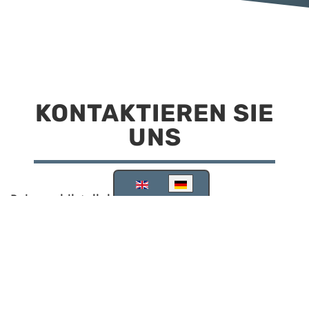
KONTAKTIEREN SIE
UNS
Sprache auswählen
Reisemobilstellplatz Scheinfeld
Kirchstraße 78
91443 Scheinfeld
09162 988748
info@stellplatz-scheinfeld.de