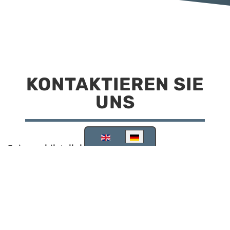
KONTAKTIEREN SIE
UNS
Sprache auswählen
Reisemobilstellplatz Scheinfeld
Kirchstraße 78
91443 Scheinfeld
09162 988748
info@stellplatz-scheinfeld.de