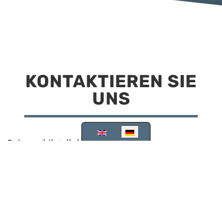
KONTAKTIEREN SIE
UNS
Sprache auswählen
Reisemobilstellplatz Scheinfeld
Kirchstraße 78
91443 Scheinfeld
09162 988748
info@stellplatz-scheinfeld.de