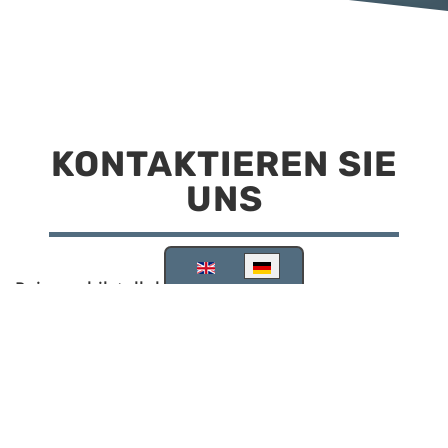
KONTAKTIEREN SIE
UNS
Sprache auswählen
Reisemobilstellplatz Scheinfeld
Kirchstraße 78
91443 Scheinfeld
09162 988748
info@stellplatz-scheinfeld.de