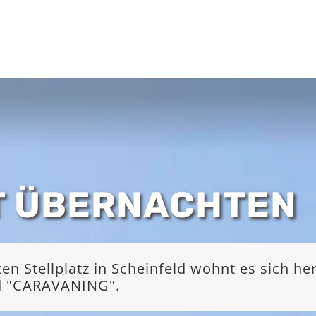
T ÜBERNACHTEN
 Stellplatz in Scheinfeld wohnt es sich he
nd "CARAVANING".