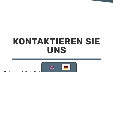
KONTAKTIEREN SIE
UNS
Sprache auswählen
Reisemobilstellplatz Scheinfeld
Kirchstraße 78
91443 Scheinfeld
09162 988748
info@stellplatz-scheinfeld.de