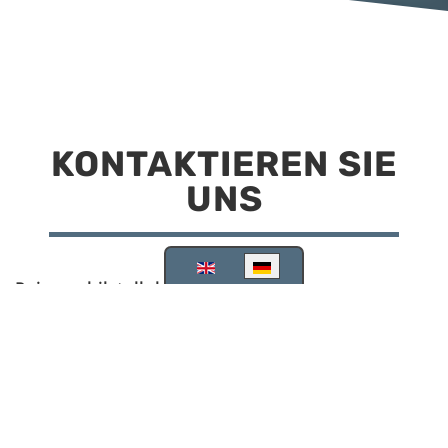
KONTAKTIEREN SIE
UNS
Sprache auswählen
Reisemobilstellplatz Scheinfeld
Kirchstraße 78
91443 Scheinfeld
09162 988748
info@stellplatz-scheinfeld.de