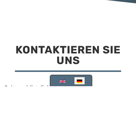
KONTAKTIEREN SIE
UNS
Sprache auswählen
Reisemobilstellplatz Scheinfeld
Kirchstraße 78
91443 Scheinfeld
09162 988748
info@stellplatz-scheinfeld.de