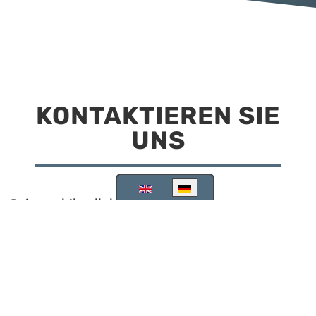
KONTAKTIEREN SIE
UNS
Sprache auswählen
Reisemobilstellplatz Scheinfeld
Kirchstraße 78
91443 Scheinfeld
09162 988748
info@stellplatz-scheinfeld.de