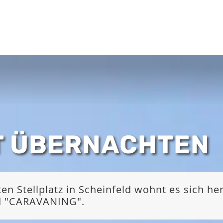
T ÜBERNACHTEN
 Stellplatz in Scheinfeld wohnt es sich he
nd "CARAVANING".