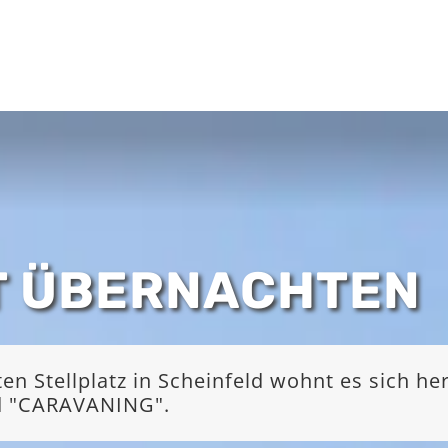
T ÜBERNACHTEN
 Stellplatz in Scheinfeld wohnt es sich he
nd "CARAVANING".