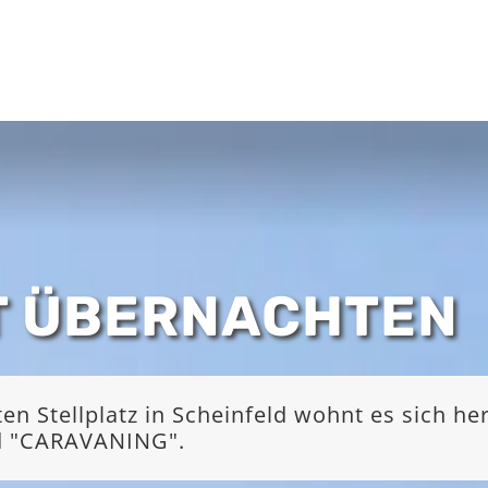
T ÜBERNACHTEN
 Stellplatz in Scheinfeld wohnt es sich he
nd "CARAVANING".