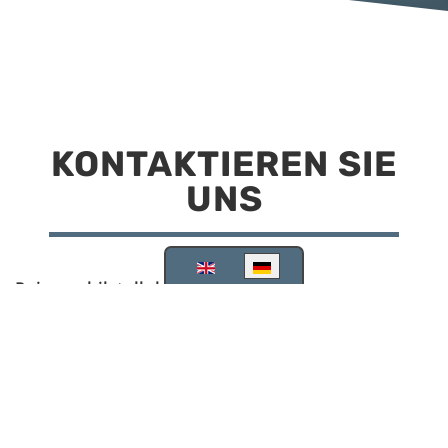
KONTAKTIEREN SIE
UNS
Sprache auswählen
Reisemobilstellplatz Scheinfeld
Kirchstraße 78
91443 Scheinfeld
09162 988748
info@stellplatz-scheinfeld.de