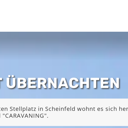
T ÜBERNACHTEN
 Stellplatz in Scheinfeld wohnt es sich he
nd "CARAVANING".