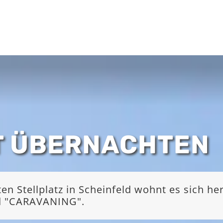
T ÜBERNACHTEN
 Stellplatz in Scheinfeld wohnt es sich he
nd "CARAVANING".